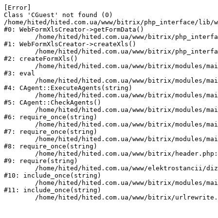
[Error] 

Class 'CGuest' not found (0)

/home/hited/hited.com.ua/www/bitrix/php_interface/lib/w
#0: WebFormXlsCreator->getFormData()

	/home/hited/hited.com.ua/www/bitrix/php_interface/lib/webformxlscreator.php:82

#1: WebFormXlsCreator->createXls()

	/home/hited/hited.com.ua/www/bitrix/php_interface/lib/functions.php:94

#2: createFormXls()

	/home/hited/hited.com.ua/www/bitrix/modules/main/classes/mysql/agent.php(162) : eval()'d code:1

#3: eval

	/home/hited/hited.com.ua/www/bitrix/modules/main/classes/mysql/agent.php:162

#4: CAgent::ExecuteAgents(string)

	/home/hited/hited.com.ua/www/bitrix/modules/main/classes/mysql/agent.php:40

#5: CAgent::CheckAgents()

	/home/hited/hited.com.ua/www/bitrix/modules/main/include.php:271

#6: require_once(string)

	/home/hited/hited.com.ua/www/bitrix/modules/main/include/prolog_before.php:14

#7: require_once(string)

	/home/hited/hited.com.ua/www/bitrix/modules/main/include/prolog.php:10

#8: require_once(string)

	/home/hited/hited.com.ua/www/bitrix/header.php:55

#9: require(string)

	/home/hited/hited.com.ua/www/elektrostancii/dizelnye_generatory/power_page.php:1

#10: include_once(string)

	/home/hited/hited.com.ua/www/bitrix/modules/main/include/urlrewrite.php:159

#11: include_once(string)
