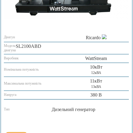
Двигун
Ricardo
Модель
SL2100ABD
двигуна
WattStream
Виробник
10кВт
Номінальна потужність
12кВА
11кВт
Максимальна потужність
13кВА
380 В
Напруга
Дизельний генератор
Тип