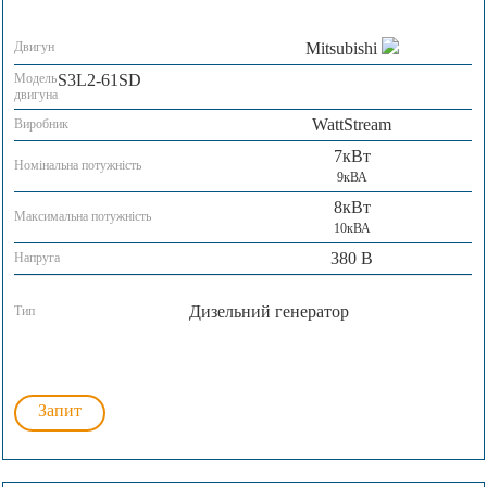
Двигун
Mitsubishi
Модель
S3L2-61SD
двигуна
WattStream
Виробник
7кВт
Номінальна потужність
9кВА
8кВт
Максимальна потужність
10кВА
380 В
Напруга
Дизельний генератор
Тип
Запит