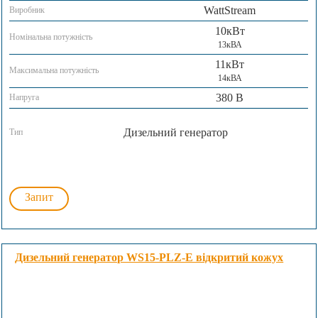
WattStream
Виробник
10кВт
Номінальна потужність
13кВА
11кВт
Максимальна потужність
14кВА
380 В
Напруга
Дизельний генератор
Тип
Запит
Дизельний генератор WS15-PLZ-E відкритий кожух