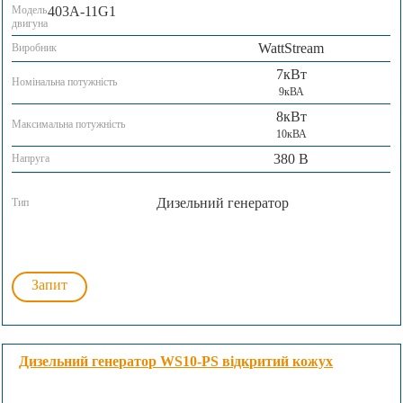
Модель
403A-11G1
двигуна
WattStream
Виробник
7кВт
Номінальна потужність
9кВА
8кВт
Максимальна потужність
10кВА
380 В
Напруга
Дизельний генератор
Тип
Запит
Дизельний генератор WS10-PS відкритий кожух