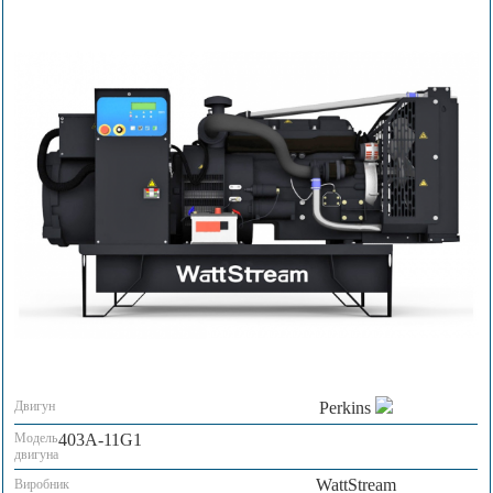
Двигун
Perkins
Модель
403A-11G1
двигуна
WattStream
Виробник