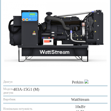
Двигун
Perkins
Модель
403A-15G1 (M)
двигуна
WattStream
Виробник
10кВт
Номінальна потужність