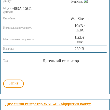
Двигун
Perkins
Модель
403A-15G1
двигуна
WattStream
Виробник
10кВт
Номінальна потужність
13кВА
11кВт
Максимальна потужність
14кВА
230 В
Напруга
Дизельний генератор
Тип
Запит
Дизельний генератор WS15-PS відкритий кожух