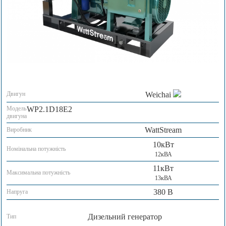
Двигун
Weichai
Модель
WP2.1D18E2
двигуна
WattStream
Виробник
10кВт
Номінальна потужність
12кВА
11кВт
Максимальна потужність
13кВА
380 В
Напруга
Дизельний генератор
Тип