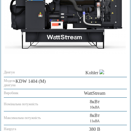
Двигун
Kohler
Модель
KDW 1404 (M)
двигуна
WattStream
Виробник
8кВт
Номінальна потужність
10кВА
8кВт
Максимальна потужність
11кВА
380 В
Напруга