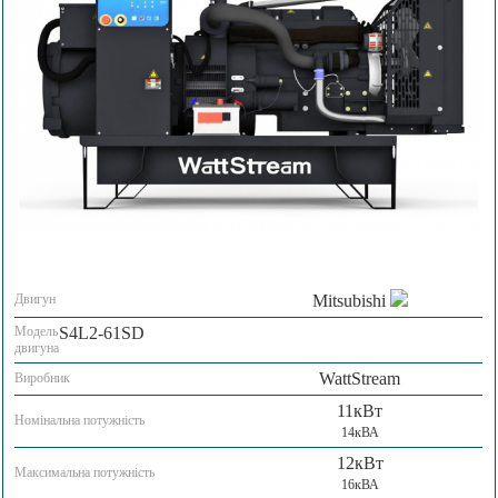
Двигун
Mitsubishi
Модель
S4L2-61SD
двигуна
WattStream
Виробник
11кВт
Номінальна потужність
14кВА
12кВт
Максимальна потужність
16кВА