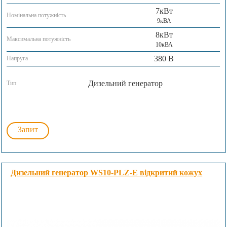
7кВт
Номінальна потужність
9кВА
8кВт
Максимальна потужність
10кВА
380 В
Напруга
Дизельний генератор
Тип
Запит
Дизельний генератор WS10-PLZ-E відкритий кожух