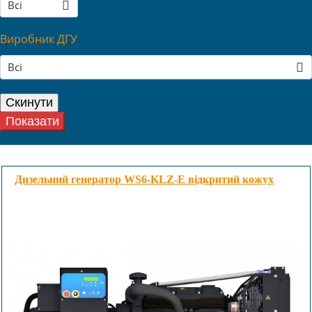
Всі
Виробник ДГУ
Всі
Дизельний генератор WS6-KLZ-E відкритий кожух