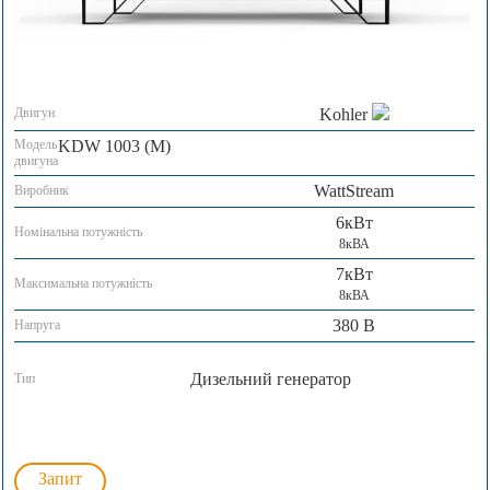
Двигун
Kohler
Модель
KDW 1003 (M)
двигуна
WattStream
Виробник
6кВт
Номінальна потужність
8кВА
7кВт
Максимальна потужність
8кВА
380 В
Напруга
Дизельний генератор
Тип
Запит