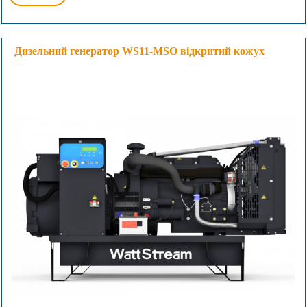
Дизельний генератор WS11-MSO відкритий кожух