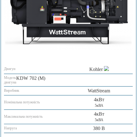
Двигун
Kohler
Модель
KDW 702 (M)
двигуна
WattStream
Виробник
4кВт
Номінальна потужність
5кВА
4кВт
Максимальна потужність
5кВА
380 В
Напруга