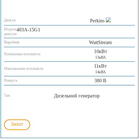
Двигун
Perkins
Модель
403A-15G1
двигуна
WattStream
Виробник
10кВт
Номінальна потужність
13кВА
11кВт
Максимальна потужність
14кВА
380 В
Напруга
Дизельний генератор
Тип
Запит