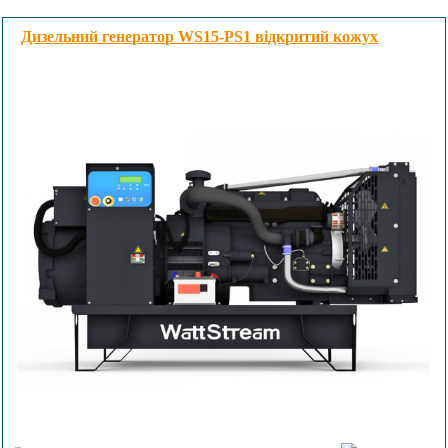
Дизельний генератор WS15-PS1 відкритий кожух