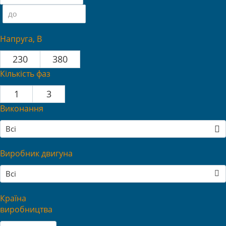
Напруга, В
230
380
Кількість фаз
1
3
Виконання
Всі
Виробник двигуна
Всі
Країна
виробництва