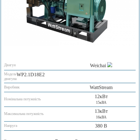
Двигун
Weichai
Модель
WP2.1D18E2
двигуна
WattStream
Виробник
12кВт
Номінальна потужність
15кВА
13кВт
Максимальна потужність
16кВА
380 В
Напруга