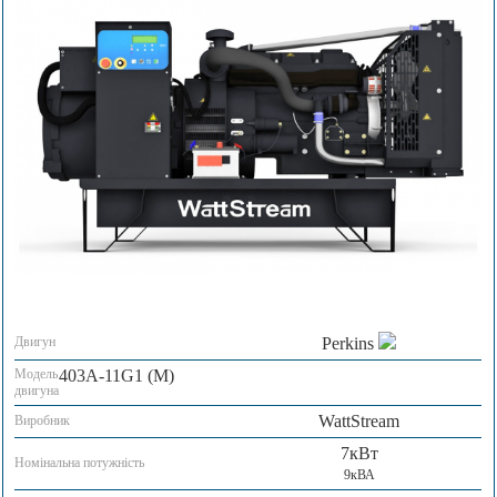
Двигун
Perkins
Модель
403A-11G1 (M)
двигуна
WattStream
Виробник
7кВт
Номінальна потужність
9кВА