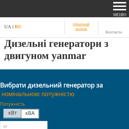
МЕНЮ
обратный
UA
|
RU
звонок
Контакты
Дизельні генератори з
двигуном yanmar
Вибрати дизельний генератор за
Потужність
кВт
кВА