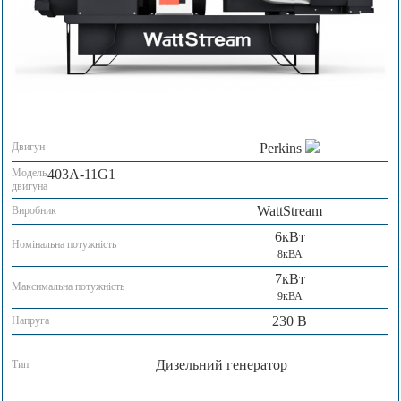
Двигун
Perkins
Модель
403A-11G1
двигуна
WattStream
Виробник
6кВт
Номінальна потужність
8кВА
7кВт
Максимальна потужність
9кВА
230 В
Напруга
Дизельний генератор
Тип