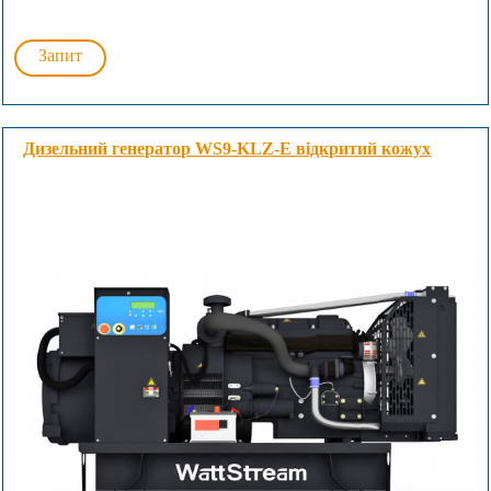
Запит
Дизельний генератор WS9-KLZ-E відкритий кожух