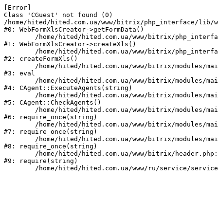
[Error] 

Class 'CGuest' not found (0)

/home/hited/hited.com.ua/www/bitrix/php_interface/lib/w
#0: WebFormXlsCreator->getFormData()

	/home/hited/hited.com.ua/www/bitrix/php_interface/lib/webformxlscreator.php:82

#1: WebFormXlsCreator->createXls()

	/home/hited/hited.com.ua/www/bitrix/php_interface/lib/functions.php:94

#2: createFormXls()

	/home/hited/hited.com.ua/www/bitrix/modules/main/classes/mysql/agent.php(162) : eval()'d code:1

#3: eval

	/home/hited/hited.com.ua/www/bitrix/modules/main/classes/mysql/agent.php:162

#4: CAgent::ExecuteAgents(string)

	/home/hited/hited.com.ua/www/bitrix/modules/main/classes/mysql/agent.php:40

#5: CAgent::CheckAgents()

	/home/hited/hited.com.ua/www/bitrix/modules/main/include.php:271

#6: require_once(string)

	/home/hited/hited.com.ua/www/bitrix/modules/main/include/prolog_before.php:14

#7: require_once(string)

	/home/hited/hited.com.ua/www/bitrix/modules/main/include/prolog.php:10

#8: require_once(string)

	/home/hited/hited.com.ua/www/bitrix/header.php:55

#9: require(string)
