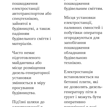
пошкодження
пошкодження
електростанції
будівельним сміттям.
автотранспортом або
Місця установки
спецтехнікою,
електростанції,
зайнятої в
паливних ємностей і
будівництві, а також
побутівки оператора
падінням
огороджуються для
будівельного сміття і
запобігання
матеріалів.
пошкодження
Часто немає
обладнання
підготовленого
будівельною
майданчика або
технікою.
місце розміщення
Електростанція
дизель-генераторної
встановлюється на
установки
бетонні плити, які
змінюється в міру
не дозволять дизель-
просування
генератору піти в
будівництва.
грунт і можуть бути
Під'їзні шляхи до
оперативно
електростанції в
переміщені в разі