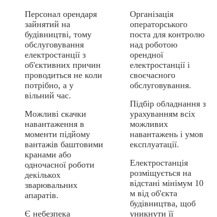
Персонал орендаря
Організація
зайнятий на
операторського
будівництві, тому
поста для контролю
обслуговування
над роботою
електростанції з
орендної
об'єктивних причин
електростанції і
проводиться не коли
своєчасного
потрібно, а у
обслуговування.
вільний час.
Підбір обладнання з
Можливі скачки
урахуванням всіх
навантаження в
можливих
моменти підйому
навантажень і умов
вантажів баштовими
експлуатації.
кранами або
Електростанція
одночасної роботи
розміщується на
декількох
відстані мінімум 10
зварювальних
м від об'єкта
апаратів.
будівництва, щоб
Є небезпека
уникнути її