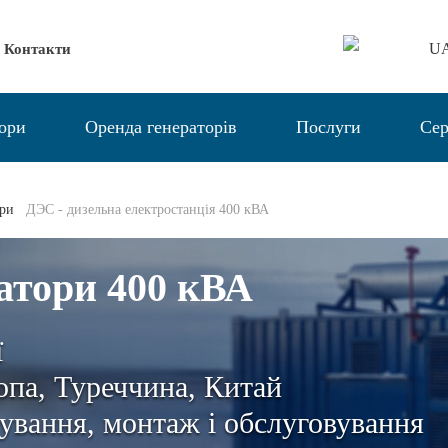
U
Контакти
тори
Оренда генераторів
Послуги
Сер
ори
ДЭС - дизельна електростанція 400 кВА
атори 400 кВА
ї
па, Туреччина, Китай
ування, монтаж і обслуговування