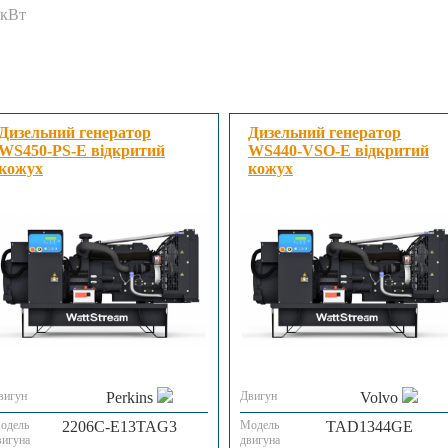
 кВт
Дизельний генератор
Дизельний генератор
WS450-PS-E відкритий
WS440-VSO-E відкритий
кожух
кожух
вигун
Perkins
Двигун
Volvo
одель
2206C-E13TAG3
Модель
TAD1344GE
вигуна
двигуна