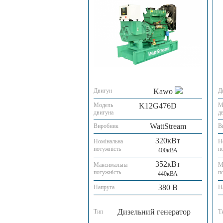
Двигун
Kawo
Д
Модель
K12G476D
М
двигуна
д
WattStream
Виробник
В
320кВт
Номінальна
Н
потужність
п
400кВА
352кВт
Максимальна
М
потужність
п
440кВА
380 В
Напруга
Н
Дизельний генератор
Тип
Т