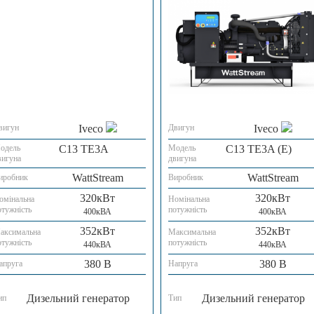
вигун
Iveco
Двигун
Iveco
одель
C13 TE3A
Модель
C13 TE3A (E)
вигуна
двигуна
WattStream
WattStream
иробник
Виробник
320кВт
320кВт
омінальна
Номінальна
отужність
потужність
400кВА
400кВА
352кВт
352кВт
аксимальна
Максимальна
отужність
потужність
440кВА
440кВА
380 В
380 В
апруга
Напруга
Дизельний генератор
Дизельний генератор
ип
Тип