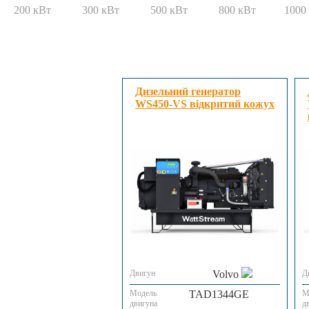
200 кВт
300 кВт
500 кВт
800 кВт
1000
Дизельний генератор
WS450-VS відкритий кожух
Двигун
Volvo
Д
Модель
TAD1344GE
М
двигуна
д