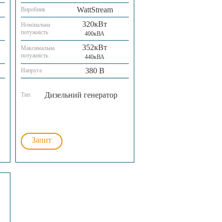
WattStream
Виробник
320кВт
Номінальна
потужність
400кВА
352кВт
Максимальна
потужність
440кВА
380 В
Напруга
Дизельний генератор
Тип
Запит