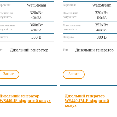
WattStream
WattStream
иробник
Виробник
320кВт
320кВт
омінальна
Номінальна
отужність
потужність
400кВА
400кВА
360кВт
352кВт
аксимальна
Максимальна
отужність
потужність
450кВА
440кВА
380 В
380 В
апруга
Напруга
Дизельний генератор
Дизельний генератор
ип
Тип
Запит
Запит
Дизельний генератор
Дизельний генератор
WS440-IS відкритий кожух
WS440-IM-E відкритий
кожух