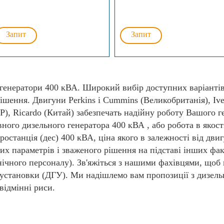
Запит
Запит
 генератори 400 кВА. Широкий вибір доступних варіантів
ішення. Двигуни Perkins і Cummins (Великобританія), Ivec
НР), Ricardo (Китай) забезпечать надійну роботу Вашого г
рвного дизельного генератора 400 кВА , або робота в якос
останція (дес) 400 кВА, ціна якого в залежності від двиг
их параметрів і зваженого рішення на підставі інших фак
нічного персоналу). Зв'яжіться з нашими фахівцями, щоб
 установки (ДГУ). Ми надішлемо вам пропозиції з дизел
відмінні риси.