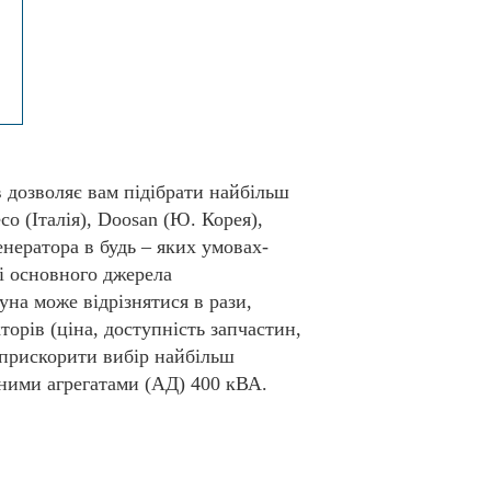
 дозволяє вам підібрати найбільш
o (Італія), Doosan (Ю. Корея),
енератора в будь – яких умовах-
ті основного джерела
уна може відрізнятися в рази,
торів (ціна, доступність запчастин,
 прискорити вибір найбільш
ьними агрегатами (АД) 400 кВА.