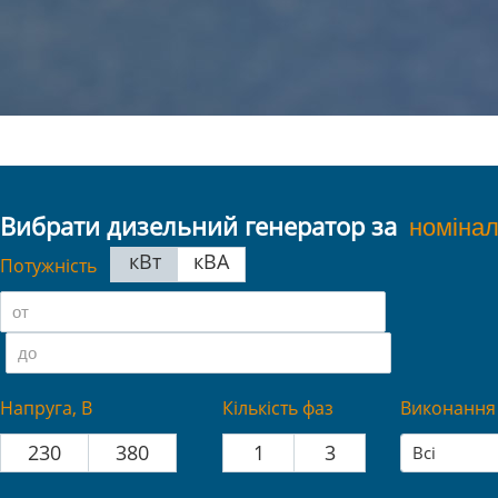
Вибрати дизельний генератор за
кВт
кВА
Потужність
Напруга, В
Кількість фаз
Виконання
230
380
1
3
Всі