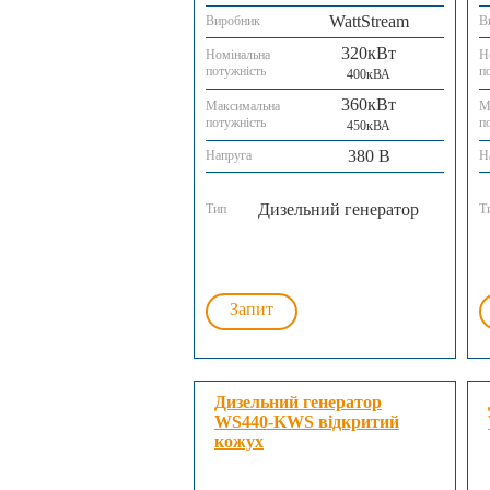
WattStream
Виробник
В
320кВт
Номінальна
Н
потужність
п
400кВА
360кВт
Максимальна
М
потужність
п
450кВА
380 В
Напруга
Н
Дизельний генератор
Тип
Т
Запит
Дизельний генератор
WS440-KWS відкритий
кожух