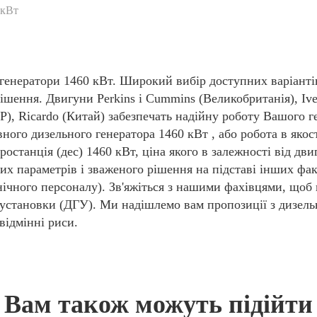
 кВт
генератори 1460 кВт. Широкий вибір доступних варіанті
ішення. Двигуни Perkins і Cummins (Великобританія), Ivec
НР), Ricardo (Китай) забезпечать надійну роботу Вашого г
рвного дизельного генератора 1460 кВт , або робота в яко
останція (дес) 1460 кВт, ціна якого в залежності від дви
их параметрів і зваженого рішення на підставі інших фак
нічного персоналу). Зв'яжіться з нашими фахівцями, щоб
 установки (ДГУ). Ми надішлемо вам пропозиції з дизель
відмінні риси.
Вам також можуть підійти