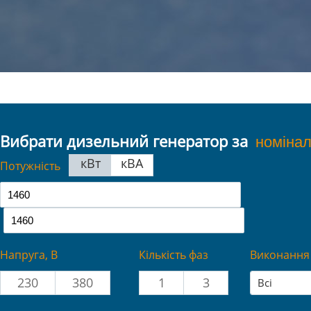
Вибрати дизельний генератор за
кВт
кВА
Потужність
Напруга, В
Кількість фаз
Виконання
230
380
1
3
Всі