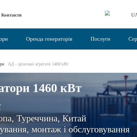
U
Контакти
тори
Оренда генераторів
Послуги
Сер
ори
АД - дизельні агрегати 1460 кВт
атори 1460 кВт
ї
па, Туреччина, Китай
ування, монтаж і обслуговування