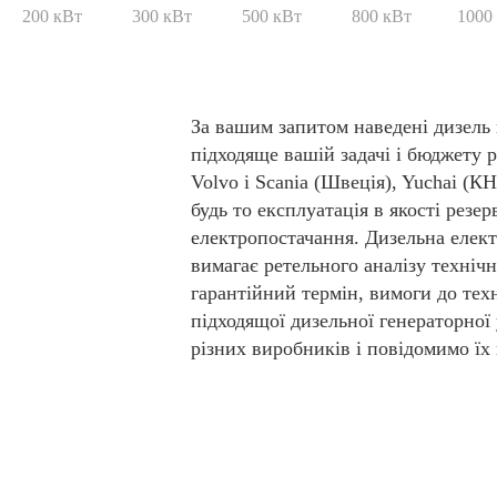
200 кВт
300 кВт
500 кВт
800 кВт
1000
За вашим запитом наведені дизель 
підходяще вашій задачі і бюджету р
Volvo і Scania (Швеція), Yuchai (К
будь то експлуатація в якості резе
електропостачання. Дизельна електр
вимагає ретельного аналізу технічн
гарантійний термін, вимоги до тех
підходящої дизельної генераторної
різних виробників і повідомимо їх 