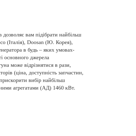
в дозволяє вам підібрати найбільш
o (Італія), Doosan (Ю. Корея),
енератора в будь – яких умовах-
сті основного джерела
гуна може відрізнятися в рази,
торів (ціна, доступність запчастин,
 прискорити вибір найбільш
ними агрегатами (АД) 1460 кВт.