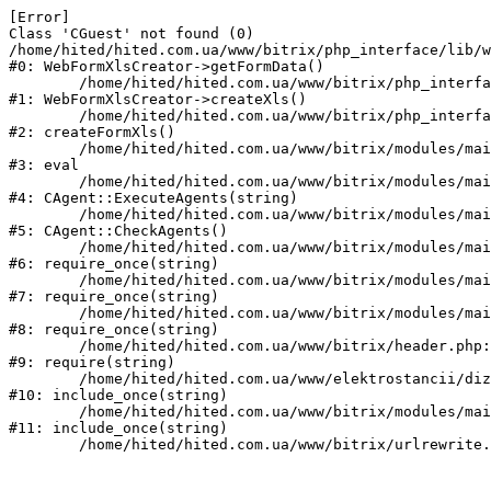
[Error] 

Class 'CGuest' not found (0)

/home/hited/hited.com.ua/www/bitrix/php_interface/lib/w
#0: WebFormXlsCreator->getFormData()

	/home/hited/hited.com.ua/www/bitrix/php_interface/lib/webformxlscreator.php:82

#1: WebFormXlsCreator->createXls()

	/home/hited/hited.com.ua/www/bitrix/php_interface/lib/functions.php:94

#2: createFormXls()

	/home/hited/hited.com.ua/www/bitrix/modules/main/classes/mysql/agent.php(162) : eval()'d code:1

#3: eval

	/home/hited/hited.com.ua/www/bitrix/modules/main/classes/mysql/agent.php:162

#4: CAgent::ExecuteAgents(string)

	/home/hited/hited.com.ua/www/bitrix/modules/main/classes/mysql/agent.php:40

#5: CAgent::CheckAgents()

	/home/hited/hited.com.ua/www/bitrix/modules/main/include.php:271

#6: require_once(string)

	/home/hited/hited.com.ua/www/bitrix/modules/main/include/prolog_before.php:14

#7: require_once(string)

	/home/hited/hited.com.ua/www/bitrix/modules/main/include/prolog.php:10

#8: require_once(string)

	/home/hited/hited.com.ua/www/bitrix/header.php:55

#9: require(string)

	/home/hited/hited.com.ua/www/elektrostancii/dizelnye_generatory/power_page.php:1

#10: include_once(string)

	/home/hited/hited.com.ua/www/bitrix/modules/main/include/urlrewrite.php:159

#11: include_once(string)
