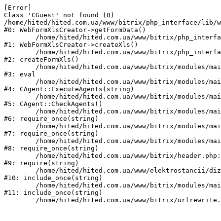
[Error] 

Class 'CGuest' not found (0)

/home/hited/hited.com.ua/www/bitrix/php_interface/lib/w
#0: WebFormXlsCreator->getFormData()

	/home/hited/hited.com.ua/www/bitrix/php_interface/lib/webformxlscreator.php:82

#1: WebFormXlsCreator->createXls()

	/home/hited/hited.com.ua/www/bitrix/php_interface/lib/functions.php:94

#2: createFormXls()

	/home/hited/hited.com.ua/www/bitrix/modules/main/classes/mysql/agent.php(162) : eval()'d code:1

#3: eval

	/home/hited/hited.com.ua/www/bitrix/modules/main/classes/mysql/agent.php:162

#4: CAgent::ExecuteAgents(string)

	/home/hited/hited.com.ua/www/bitrix/modules/main/classes/mysql/agent.php:40

#5: CAgent::CheckAgents()

	/home/hited/hited.com.ua/www/bitrix/modules/main/include.php:271

#6: require_once(string)

	/home/hited/hited.com.ua/www/bitrix/modules/main/include/prolog_before.php:14

#7: require_once(string)

	/home/hited/hited.com.ua/www/bitrix/modules/main/include/prolog.php:10

#8: require_once(string)

	/home/hited/hited.com.ua/www/bitrix/header.php:55

#9: require(string)

	/home/hited/hited.com.ua/www/elektrostancii/dizelnye_generatory/power_page.php:1

#10: include_once(string)

	/home/hited/hited.com.ua/www/bitrix/modules/main/include/urlrewrite.php:159

#11: include_once(string)
