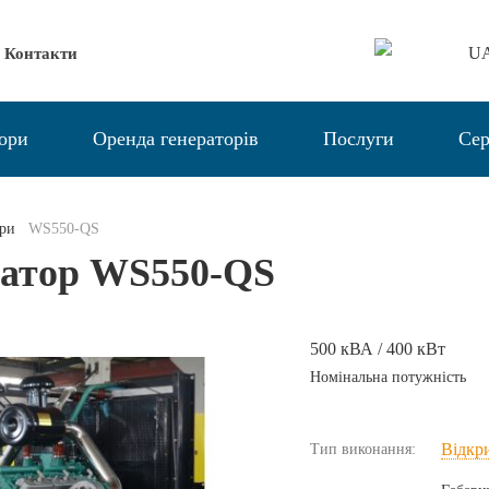
U
Контакти
тори
Оренда генераторів
Послуги
Сер
ори
WS550-QS
ратор WS550-QS
500 кВА / 400 кВт
Номінальна потужність
Відкр
Тип виконання: