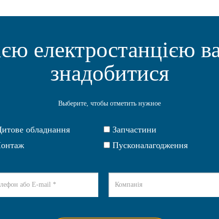
ією електростанцією в
знадобитися
Выберите, чтобы отметить нужное
итове обладнання
Запчастини
онтаж
Пусконалагодження