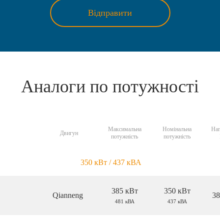
Відправити
Аналоги по потужності
Максимальна
Номінальна
Нап
Двигун
потужність
потужність
350 кВт / 437 кВА
385 кВт
350 кВт
Qianneng
38
481 кВА
437 кВА