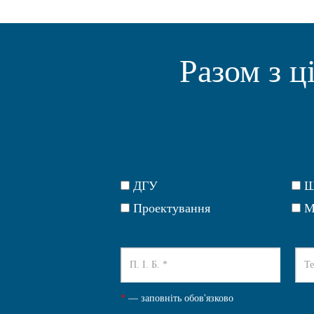
Разом з ц
ДГУ
Щ
Проектування
М
*
— заповніть обов'язково