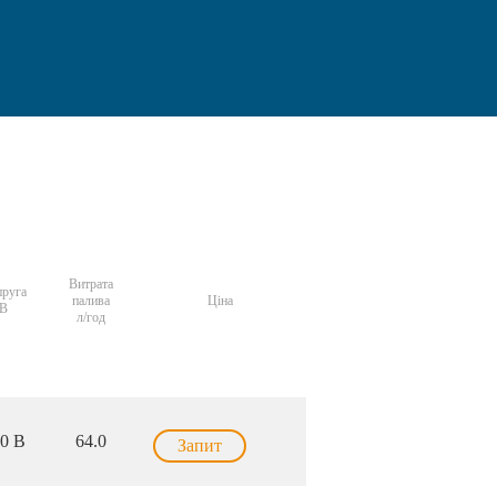
Витрата
руга
палива
Ціна
В
л/год
0 В
64.0
Запит