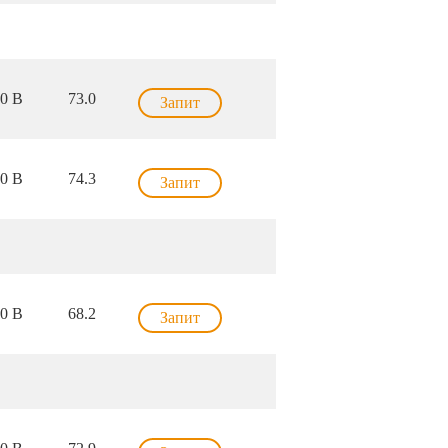
0 В
73.0
Запит
0 В
74.3
Запит
0 В
68.2
Запит