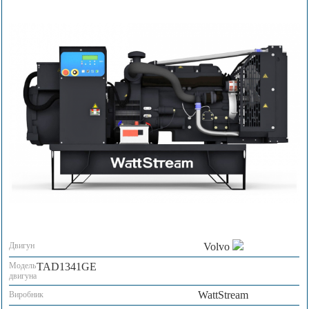
Двигун
Volvo
Модель
TAD1341GE
двигуна
WattStream
Виробник