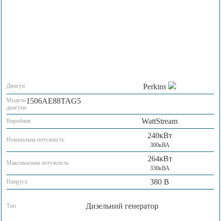
Двигун
Perkins
Модель
1506AE88TAG5
двигуна
WattStream
Виробник
240кВт
Номінальна потужність
300кВА
264кВт
Максимальна потужність
330кВА
380 В
Напруга
Дизельний генератор
Тип