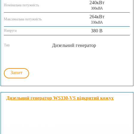
240кВт
Номінальна потужність
300кВА
264кВт
Максимальна потужність
330кВА
380 В
Напруга
Дизельний генератор
Тип
Запит
Дизельний генератор WS330-VS відкритий кожух