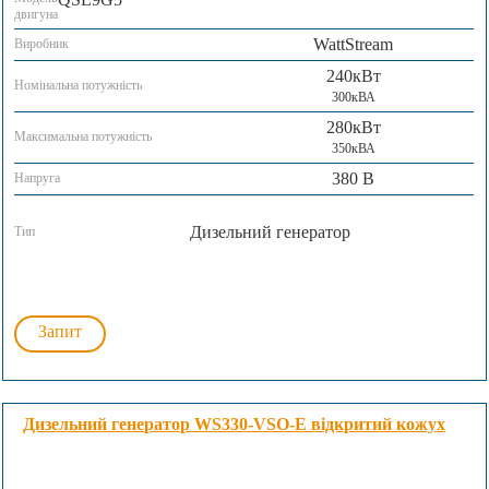
двигуна
WattStream
Виробник
240кВт
Номінальна потужність
300кВА
280кВт
Максимальна потужність
350кВА
380 В
Напруга
Дизельний генератор
Тип
Запит
Дизельний генератор WS330-VSO-E відкритий кожух