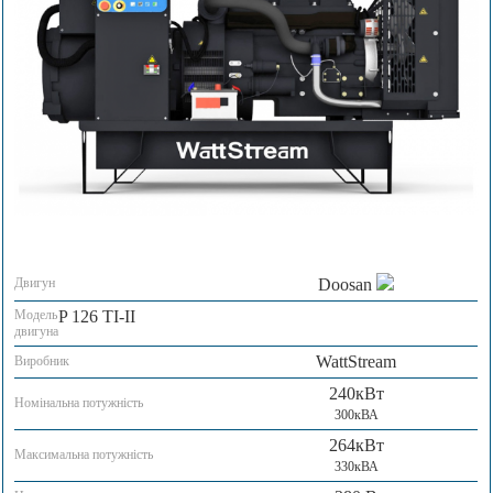
Двигун
Doosan
Модель
P 126 TI-II
двигуна
WattStream
Виробник
240кВт
Номінальна потужність
300кВА
264кВт
Максимальна потужність
330кВА