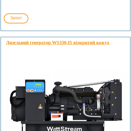
Запит
Дизельний генератор WS330-IS відкритий кожух