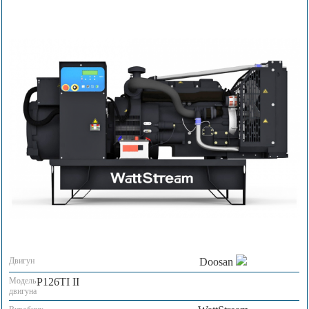
Двигун
Doosan
Модель
P126TI II
двигуна