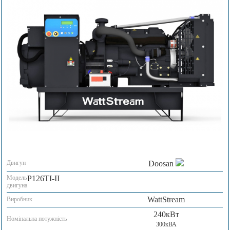
Двигун
Doosan
Модель
P126TI-II
двигуна
WattStream
Виробник
240кВт
Номінальна потужність
300кВА