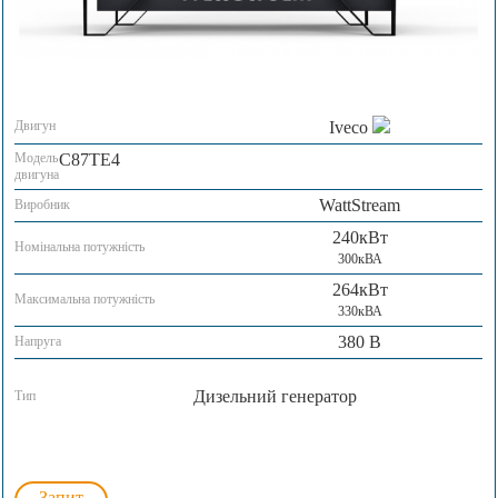
Двигун
Iveco
Модель
C87TE4
двигуна
WattStream
Виробник
240кВт
Номінальна потужність
300кВА
264кВт
Максимальна потужність
330кВА
380 В
Напруга
Дизельний генератор
Тип
Запит