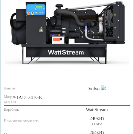
Двигун
Volvo
Модель
TAD1341GE
двигуна
WattStream
Виробник
240кВт
Номінальна потужність
300кВА
264кВт