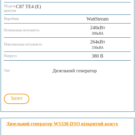
Модель
C87 TE4 (E)
двигуна
WattStream
Виробник
240кВт
Номінальна потужність
300кВА
264кВт
Максимальна потужність
330кВА
380 В
Напруга
Дизельний генератор
Тип
Запит
Дизельний генератор WS330-DSO відкритий кожух