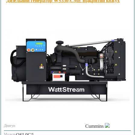
Дизельний генератор WS350-CME відкритий кожух
Двигун
Cummins
Модель
QSL9G5