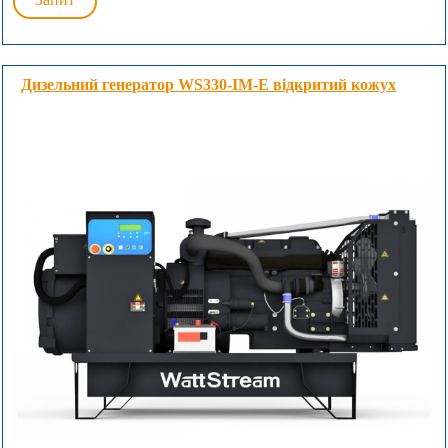
Дизельний генератор WS330-IM-E відкритий кожух