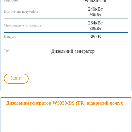
WattStream
Виробник
240кВт
Номінальна потужність
300кВА
264кВт
Максимальна потужність
330кВА
380 В
Напруга
Дизельний генератор
Тип
Запит
Дизельний генератор WS330-DS (TR) відкритий кожух