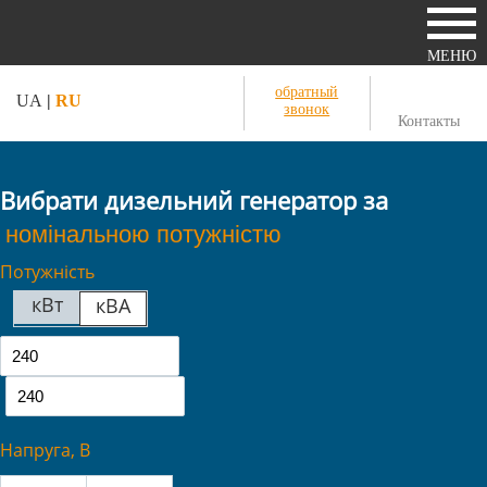
МЕНЮ
обратный
UA
|
RU
звонок
Контакты
Вибрати дизельний генератор за
Потужність
кВт
кВА
Напруга, В