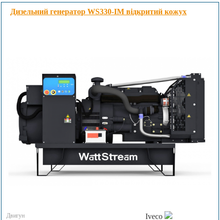
Дизельний генератор WS330-IM відкритий кожух
Двигун
Iveco