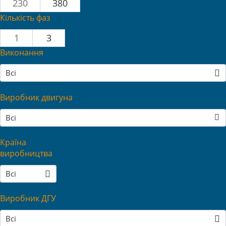
230
380
Кількість фаз
1
3
Виконання
Всі
Виробник двигуна
Всі
Країна
виробництва
Всі
Виробник ДГУ
Всі