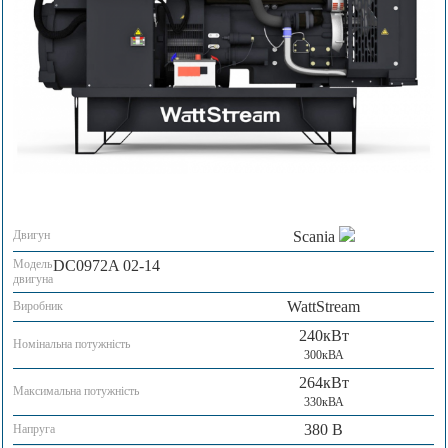
Двигун
Scania
Модель
DC0972A 02-14
двигуна
WattStream
Виробник
240кВт
Номінальна потужність
300кВА
264кВт
Максимальна потужність
330кВА
380 В
Напруга