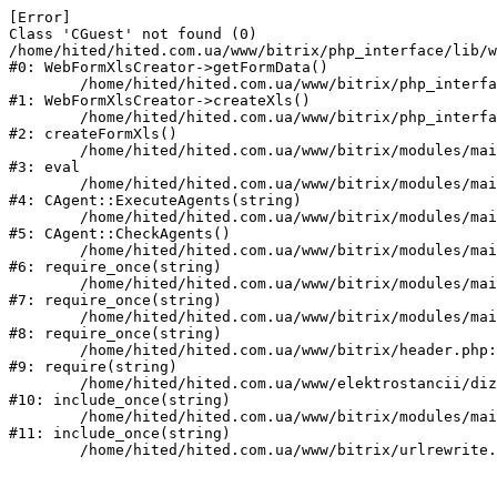
[Error] 

Class 'CGuest' not found (0)

/home/hited/hited.com.ua/www/bitrix/php_interface/lib/w
#0: WebFormXlsCreator->getFormData()

	/home/hited/hited.com.ua/www/bitrix/php_interface/lib/webformxlscreator.php:82

#1: WebFormXlsCreator->createXls()

	/home/hited/hited.com.ua/www/bitrix/php_interface/lib/functions.php:94

#2: createFormXls()

	/home/hited/hited.com.ua/www/bitrix/modules/main/classes/mysql/agent.php(162) : eval()'d code:1

#3: eval

	/home/hited/hited.com.ua/www/bitrix/modules/main/classes/mysql/agent.php:162

#4: CAgent::ExecuteAgents(string)

	/home/hited/hited.com.ua/www/bitrix/modules/main/classes/mysql/agent.php:40

#5: CAgent::CheckAgents()

	/home/hited/hited.com.ua/www/bitrix/modules/main/include.php:271

#6: require_once(string)

	/home/hited/hited.com.ua/www/bitrix/modules/main/include/prolog_before.php:14

#7: require_once(string)

	/home/hited/hited.com.ua/www/bitrix/modules/main/include/prolog.php:10

#8: require_once(string)

	/home/hited/hited.com.ua/www/bitrix/header.php:55

#9: require(string)

	/home/hited/hited.com.ua/www/elektrostancii/dizelnye_generatory/power_page.php:1

#10: include_once(string)

	/home/hited/hited.com.ua/www/bitrix/modules/main/include/urlrewrite.php:159

#11: include_once(string)
