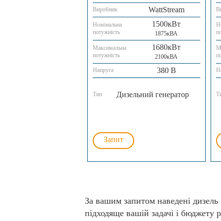
WattStream
Виробник
В
1500кВт
Номінальна
Н
потужність
п
1875кВА
1680кВт
Максимальна
М
потужність
п
2100кВА
380 В
Напруга
Н
Дизельний генератор
Тип
Т
Запит
За вашим запитом наведені дизель 
підходяще вашій задачі і бюджету р