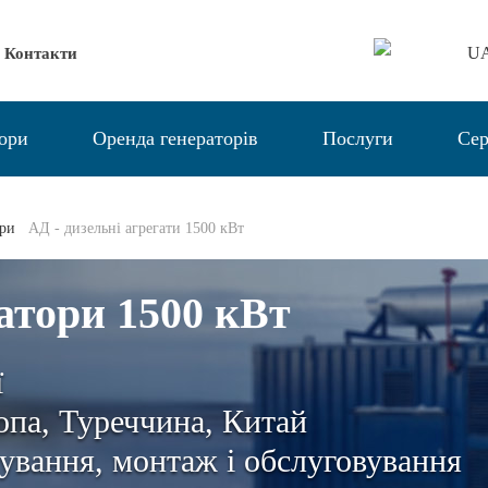
U
Контакти
тори
Оренда генераторів
Послуги
Сер
ори
АД - дизельні агрегати 1500 кВт
атори 1500 кВт
ї
па, Туреччина, Китай
ування, монтаж і обслуговування