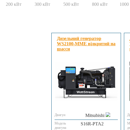
200 кВт
300 кВт
500 кВт
800 кВт
1000
Дизельний генератор
WS2100-MME відкритий на
шасси
Двигун
Mitsubishi
Д
Модель
S16R-PTA2
М
двигуна
д