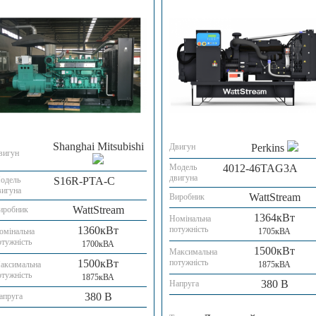
Shanghai Mitsubishi
Двигун
Perkins
вигун
Модель
4012-46TAG3A
двигуна
одель
S16R-PTA-C
вигуна
WattStream
Виробник
WattStream
иробник
1364кВт
Номінальна
1360кВт
потужність
омінальна
1705кВА
отужність
1700кВА
1500кВт
Максимальна
1500кВт
потужність
аксимальна
1875кВА
отужність
1875кВА
380 В
Напруга
380 В
апруга