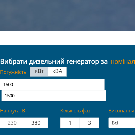
Вибрати дизельний генератор за
кВт
кВА
Потужність
Напруга, В
Кількість фаз
Виконання
230
380
1
3
Всі