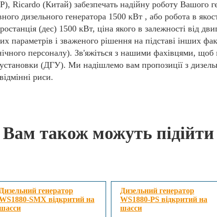
НР), Ricardo (Китай) забезпечать надійну роботу Вашого г
рвного дизельного генератора 1500 кВт , або робота в яко
останція (дес) 1500 кВт, ціна якого в залежності від дви
их параметрів і зваженого рішення на підставі інших фак
нічного персоналу). Зв'яжіться з нашими фахівцями, щоб
 установки (ДГУ). Ми надішлемо вам пропозиції з дизель
відмінні риси.
Вам також можуть підійти
Дизельний генератор
Дизельний генератор
WS1880-SMX відкритий на
WS1880-PS відкритий на
шасси
шасси