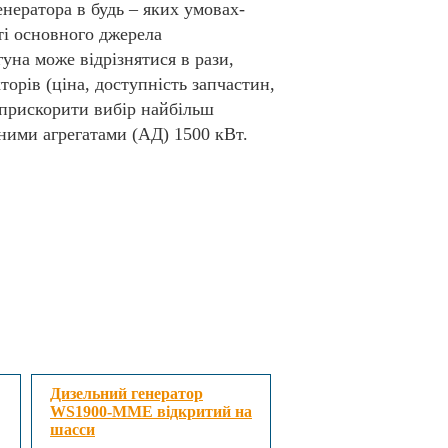
енератора в будь – яких умовах-
сті основного джерела
гуна може відрізнятися в рази,
торів (ціна, доступність запчастин,
 прискорити вибір найбільш
ними агрегатами (АД) 1500 кВт.
Дизельний генератор
WS1900-MME відкритий на
шасси