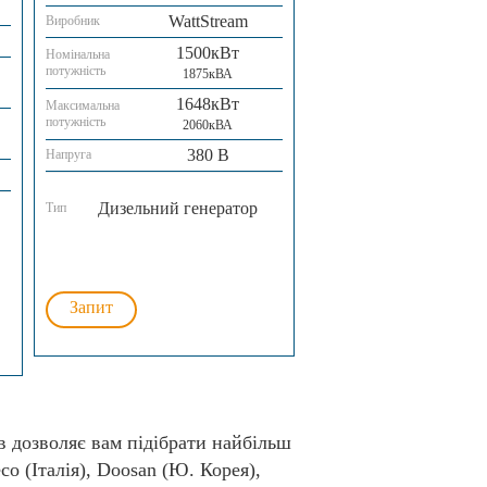
WattStream
Виробник
1500кВт
Номінальна
потужність
1875кВА
1648кВт
Максимальна
потужність
2060кВА
380 В
Напруга
Дизельний генератор
Тип
Запит
в дозволяє вам підібрати найбільш
o (Італія), Doosan (Ю. Корея),