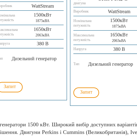
двигуна
WattStream
иробник
WattStream
Виробник
1500кВт
омінальна
отужність
1500кВт
1875кВА
Номінальна
потужність
1875кВА
1650кВт
аксимальна
отужність
1650кВт
2063кВА
Максимальна
потужність
2063кВА
380 В
апруга
380 В
Напруга
Дизельний генератор
ип
Дизельний генератор
Тип
Запит
Запит
генератори 1500 кВт. Широкий вибір доступних варіанті
ішення. Двигуни Perkins і Cummins (Великобританія), Ivec