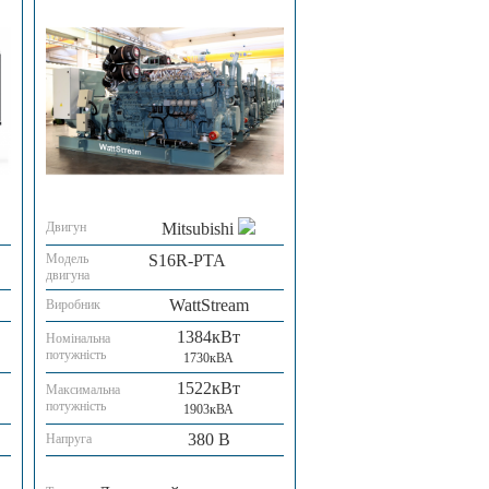
Двигун
Mitsubishi
Модель
S16R-PTA
двигуна
WattStream
Виробник
1384кВт
Номінальна
потужність
1730кВА
1522кВт
Максимальна
потужність
1903кВА
380 В
Напруга