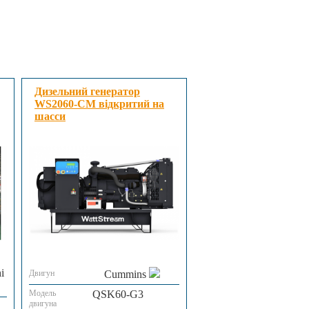
Дизельний генератор
WS2060-CM відкритий на
шасси
i
Двигун
Cummins
Модель
QSK60-G3
двигуна