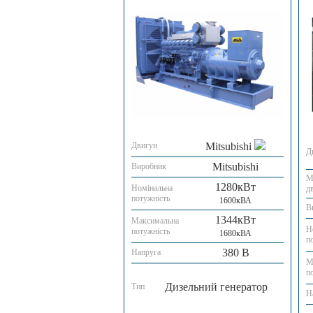
Двигун
Mitsubishi
Д
Mitsubishi
Виробник
М
1280кВт
Номінальна
д
потужність
1600кВА
В
1344кВт
Максимальна
Н
потужність
1680кВА
п
380 В
Напруга
М
п
Дизельний генератор
Тип
Н