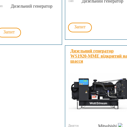
Дизельний генератор
Тип
Дизельний генератор
ип
Запит
Запит
Дизельний генератор
WS1920-MME відкритий н
шасси
Двигун
Mitsubishi