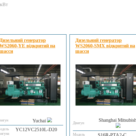
 кВт
Дизельний генератор
Дизельний генератор
WS2060-YE відкритий на
WS2060-SMX відкритий на
шасси
шасси
Shanghai Mitsubish
вигун
Yuchai
Двигун
одель
YC12VC2510L-D20
вигуна
Модель
S16R-PTA2-C