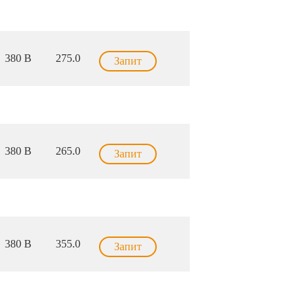
380 В
275.0
Запит
380 В
265.0
Запит
380 В
355.0
Запит