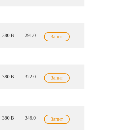
380 В
291.0
Запит
380 В
322.0
Запит
380 В
346.0
Запит