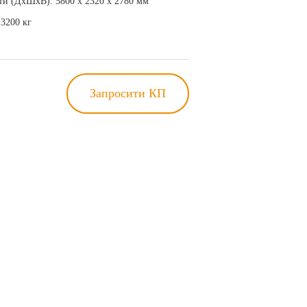
ти (ДхШхВ): 5800 х 2320 х 2780 мм
13200 кг
Запросити КП