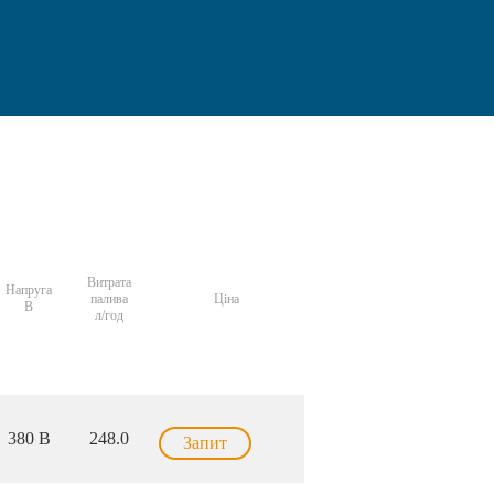
Витрата
Напруга
палива
Ціна
В
л/год
380 В
248.0
Запит