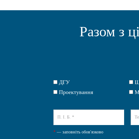
Разом з ц
ДГУ
Щ
Проектування
М
*
— заповніть обов'язково