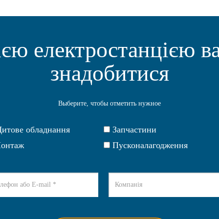
ією електростанцією в
знадобитися
Выберите, чтобы отметить нужное
итове обладнання
Запчастини
онтаж
Пусконалагодження