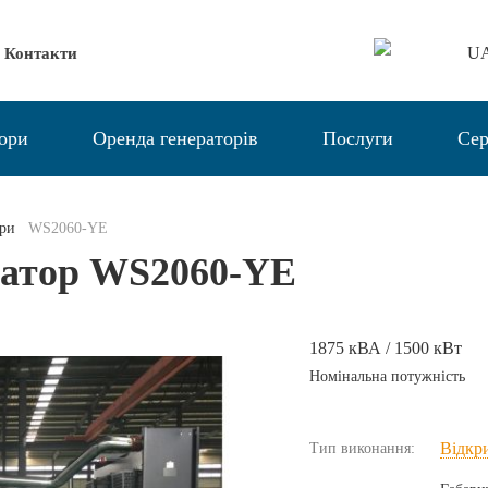
U
Контакти
тори
Оренда генераторів
Послуги
Сер
ори
WS2060-YE
ратор WS2060-YE
1875 кВА / 1500 кВт
Номінальна потужність
Відкр
Тип виконання: