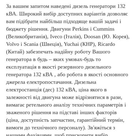
За вашим запитом наведені дизель генератори 132
кВА. Широкий вибір доступних варіантів дозволяє
вам підібрати найбільш підходяще вашій задачі і
бюджету рішення. Двигуни Perkins і Cummins
(Великобританія), Iveco (Італія), Doosan (Ю. Корея),
Volvo і Scania (Швеція), Yuchai (КНР), Ricardo
(Китай) забезпечать надійну роботу Вашого
генератора в будь – яких умовах-будь то
експлуатація в якості резервного дизельного
генератора 132 кВА , або робота в якості основного
джерела електропостачання. Дизельна
електростанція (дес) 132 кВА, ціна якого в
залежності від двигуна може відрізнятися в рази,
вимагає ретельного аналізу технічних параметрів і
зваженого рішення на підставі інших факторів
(ціна, доступність запчастин, гарантійний термін,
вимоги до технічного персоналу). Зв'яжіться з
нашими фахівцями, щоб прискорити вибір