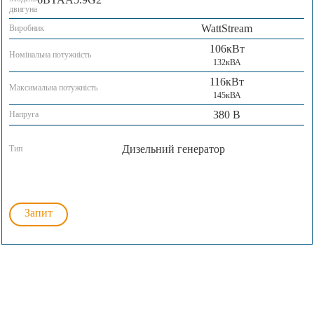
двигуна
WattStream
Виробник
106кВт
Номінальна потужність
132кВА
116кВт
Максимальна потужність
145кВА
380 В
Напруга
Дизельний генератор
Тип
Запит