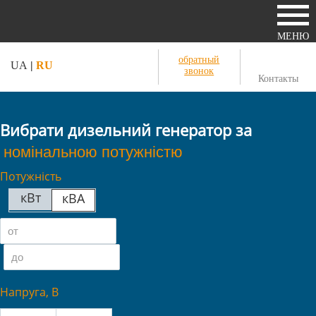
МЕНЮ
обратный
UA
|
RU
звонок
Контакты
Вибрати дизельний генератор за
Потужність
кВт
кВА
Напруга, В