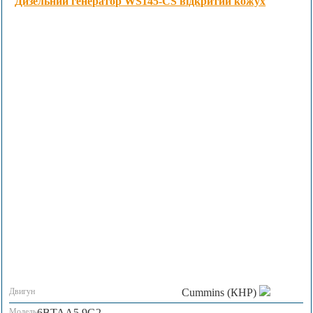
Дизельний генератор WS145-CS відкритий кожух
Двигун
Cummins (КНР)
Модель
6BTAA5.9G2