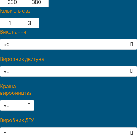
230
380
Кількість фаз
1
3
Виконання
Всі
Виробник двигуна
Всі
Країна
виробництва
Всі
Виробник ДГУ
Всі