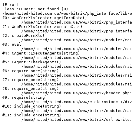
[Error] 

Class 'CGuest' not found (0)

/home/hited/hited.com.ua/www/bitrix/php_interface/lib/w
#0: WebFormXlsCreator->getFormData()

	/home/hited/hited.com.ua/www/bitrix/php_interface/lib/webformxlscreator.php:82

#1: WebFormXlsCreator->createXls()

	/home/hited/hited.com.ua/www/bitrix/php_interface/lib/functions.php:94

#2: createFormXls()

	/home/hited/hited.com.ua/www/bitrix/modules/main/classes/mysql/agent.php(162) : eval()'d code:1

#3: eval

	/home/hited/hited.com.ua/www/bitrix/modules/main/classes/mysql/agent.php:162

#4: CAgent::ExecuteAgents(string)

	/home/hited/hited.com.ua/www/bitrix/modules/main/classes/mysql/agent.php:40

#5: CAgent::CheckAgents()

	/home/hited/hited.com.ua/www/bitrix/modules/main/include.php:271

#6: require_once(string)

	/home/hited/hited.com.ua/www/bitrix/modules/main/include/prolog_before.php:14

#7: require_once(string)

	/home/hited/hited.com.ua/www/bitrix/modules/main/include/prolog.php:10

#8: require_once(string)

	/home/hited/hited.com.ua/www/bitrix/header.php:55

#9: require(string)

	/home/hited/hited.com.ua/www/elektrostancii/dizelnye_generatory/power_page.php:1

#10: include_once(string)

	/home/hited/hited.com.ua/www/bitrix/modules/main/include/urlrewrite.php:159

#11: include_once(string)
