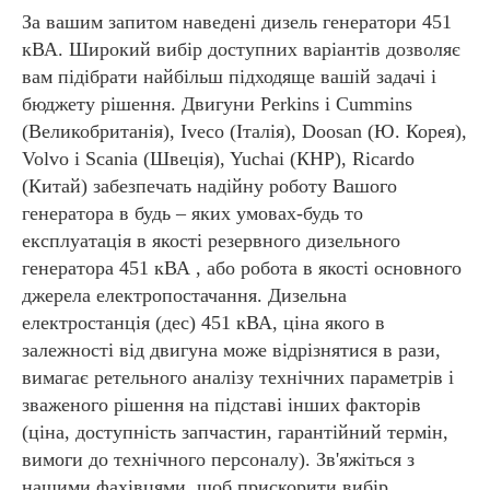
За вашим запитом наведені дизель генератори 451
кВА. Широкий вибір доступних варіантів дозволяє
вам підібрати найбільш підходяще вашій задачі і
бюджету рішення. Двигуни Perkins і Cummins
(Великобританія), Iveco (Італія), Doosan (Ю. Корея),
Volvo і Scania (Швеція), Yuchai (КНР), Ricardo
(Китай) забезпечать надійну роботу Вашого
генератора в будь – яких умовах-будь то
експлуатація в якості резервного дизельного
генератора 451 кВА , або робота в якості основного
джерела електропостачання. Дизельна
електростанція (дес) 451 кВА, ціна якого в
залежності від двигуна може відрізнятися в рази,
вимагає ретельного аналізу технічних параметрів і
зваженого рішення на підставі інших факторів
(ціна, доступність запчастин, гарантійний термін,
вимоги до технічного персоналу). Зв'яжіться з
нашими фахівцями, щоб прискорити вибір