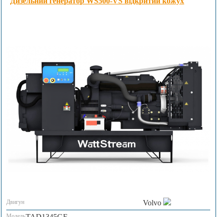
Дизельний генератор WS500-VS відкритий кожух
Двигун
Volvo
Модель
TAD1345GE