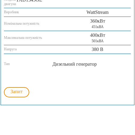
двигуна
WattStream
Виробник
360кВт
Номінальна потужність
451кВА
400кВт
Максимальна потужність
501кВА
380 В
Напруга
Дизельний генератор
Тип
Запит