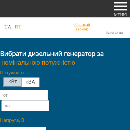
МЕНЮ
обратный
UA
|
RU
звонок
Контакты
Вибрати дизельний генератор за
Потужність
кВт
кВА
Напруга, В