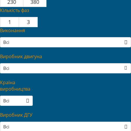
230
380
Кількість фаз
1
3
Виконання
Всі
Виробник двигуна
Всі
Країна
виробництва
Всі
Виробник ДГУ
Всі