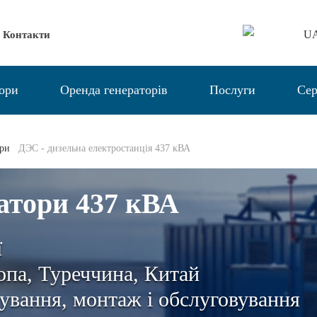
U
Контакти
тори
Оренда генераторів
Послуги
Сер
ори
ДЭС - дизельна електростанція 437 кВА
атори 437 кВА
ї
па, Туреччина, Китай
ування, монтаж і обслуговування