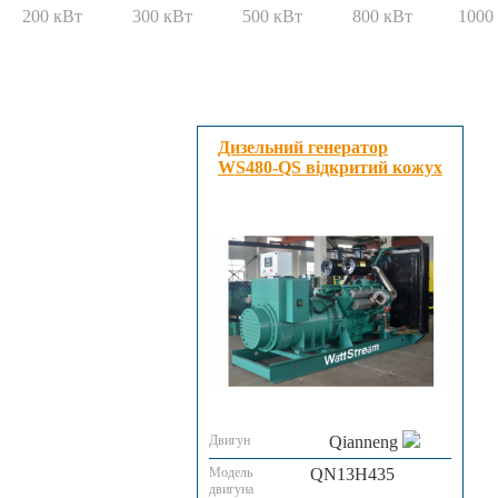
200 кВт
300 кВт
500 кВт
800 кВт
1000
Дизельний генератор
WS480-QS відкритий кожух
Двигун
Qianneng
Модель
QN13H435
двигуна