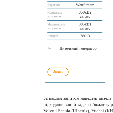
WattStream
Виробник
350кВт
Номінальна
потужність
437кВА
385кВт
Максимальна
потужність
481кВА
380 В
Напруга
Дизельний генератор
Тип
Запит
За вашим запитом наведені дизель
підходяще вашій задачі і бюджету р
Volvo і Scania (Швеція), Yuchai (К