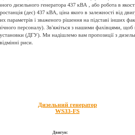
рвного дизельного генератора 437 кВА , або робота в якос
останція (дес) 437 кВА, ціна якого в залежності від двиг
их параметрів і зваженого рішення на підставі інших фак
нічного персоналу). Зв'яжіться з нашими фахівцями, щоб
 установки (ДГУ). Ми надішлемо вам пропозиції з дизел
відмінні риси.
Популярні товари
Дизельний генератор
WS33-FS
Двигун: