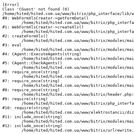
[Error] 

Class 'CGuest' not found (0)

/home/hited/hited.com.ua/www/bitrix/php_interface/lib/w
#0: WebFormXlsCreator->getFormData()

	/home/hited/hited.com.ua/www/bitrix/php_interface/lib/webformxlscreator.php:82

#1: WebFormXlsCreator->createXls()

	/home/hited/hited.com.ua/www/bitrix/php_interface/lib/functions.php:94

#2: createFormXls()

	/home/hited/hited.com.ua/www/bitrix/modules/main/classes/mysql/agent.php(162) : eval()'d code:1

#3: eval

	/home/hited/hited.com.ua/www/bitrix/modules/main/classes/mysql/agent.php:162

#4: CAgent::ExecuteAgents(string)

	/home/hited/hited.com.ua/www/bitrix/modules/main/classes/mysql/agent.php:40

#5: CAgent::CheckAgents()

	/home/hited/hited.com.ua/www/bitrix/modules/main/include.php:271

#6: require_once(string)

	/home/hited/hited.com.ua/www/bitrix/modules/main/include/prolog_before.php:14

#7: require_once(string)

	/home/hited/hited.com.ua/www/bitrix/modules/main/include/prolog.php:10

#8: require_once(string)

	/home/hited/hited.com.ua/www/bitrix/header.php:55

#9: require(string)

	/home/hited/hited.com.ua/www/bitrix/php_interface/header.php:7

#10: require(string)

	/home/hited/hited.com.ua/www/elektrostancii/dizelnye_generatory/index.php:7

#11: include_once(string)

	/home/hited/hited.com.ua/www/bitrix/modules/main/include/urlrewrite.php:159

#12: include_once(string)
