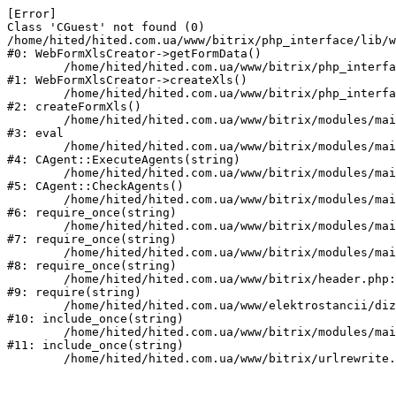
[Error] 

Class 'CGuest' not found (0)

/home/hited/hited.com.ua/www/bitrix/php_interface/lib/w
#0: WebFormXlsCreator->getFormData()

	/home/hited/hited.com.ua/www/bitrix/php_interface/lib/webformxlscreator.php:82

#1: WebFormXlsCreator->createXls()

	/home/hited/hited.com.ua/www/bitrix/php_interface/lib/functions.php:94

#2: createFormXls()

	/home/hited/hited.com.ua/www/bitrix/modules/main/classes/mysql/agent.php(162) : eval()'d code:1

#3: eval

	/home/hited/hited.com.ua/www/bitrix/modules/main/classes/mysql/agent.php:162

#4: CAgent::ExecuteAgents(string)

	/home/hited/hited.com.ua/www/bitrix/modules/main/classes/mysql/agent.php:40

#5: CAgent::CheckAgents()

	/home/hited/hited.com.ua/www/bitrix/modules/main/include.php:271

#6: require_once(string)

	/home/hited/hited.com.ua/www/bitrix/modules/main/include/prolog_before.php:14

#7: require_once(string)

	/home/hited/hited.com.ua/www/bitrix/modules/main/include/prolog.php:10

#8: require_once(string)

	/home/hited/hited.com.ua/www/bitrix/header.php:55

#9: require(string)

	/home/hited/hited.com.ua/www/elektrostancii/dizelnye_generatory/power_page.php:1

#10: include_once(string)

	/home/hited/hited.com.ua/www/bitrix/modules/main/include/urlrewrite.php:159

#11: include_once(string)
