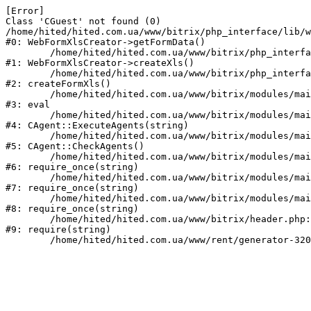
[Error] 

Class 'CGuest' not found (0)

/home/hited/hited.com.ua/www/bitrix/php_interface/lib/w
#0: WebFormXlsCreator->getFormData()

	/home/hited/hited.com.ua/www/bitrix/php_interface/lib/webformxlscreator.php:82

#1: WebFormXlsCreator->createXls()

	/home/hited/hited.com.ua/www/bitrix/php_interface/lib/functions.php:94

#2: createFormXls()

	/home/hited/hited.com.ua/www/bitrix/modules/main/classes/mysql/agent.php(162) : eval()'d code:1

#3: eval

	/home/hited/hited.com.ua/www/bitrix/modules/main/classes/mysql/agent.php:162

#4: CAgent::ExecuteAgents(string)

	/home/hited/hited.com.ua/www/bitrix/modules/main/classes/mysql/agent.php:40

#5: CAgent::CheckAgents()

	/home/hited/hited.com.ua/www/bitrix/modules/main/include.php:271

#6: require_once(string)

	/home/hited/hited.com.ua/www/bitrix/modules/main/include/prolog_before.php:14

#7: require_once(string)

	/home/hited/hited.com.ua/www/bitrix/modules/main/include/prolog.php:10

#8: require_once(string)

	/home/hited/hited.com.ua/www/bitrix/header.php:55

#9: require(string)
