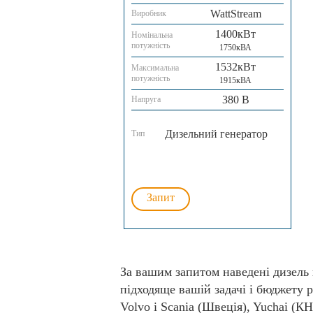
WattStream
Виробник
1400кВт
Номінальна
потужність
1750кВА
1532кВт
Максимальна
потужність
1915кВА
380 В
Напруга
Дизельний генератор
Тип
Запит
За вашим запитом наведені дизель 
підходяще вашій задачі і бюджету р
Volvo і Scania (Швеція), Yuchai (К