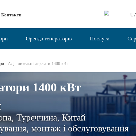
U
Контакти
тори
Оренда генераторів
Послуги
Сер
ори
АД - дизельні агрегати 1400 кВт
атори 1400 кВт
ї
па, Туреччина, Китай
ування, монтаж і обслуговування