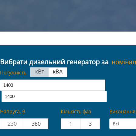
Вибрати дизельний генератор за
кВт
кВА
Потужність
Напруга, В
Кількість фаз
Виконання
230
380
1
3
Всі