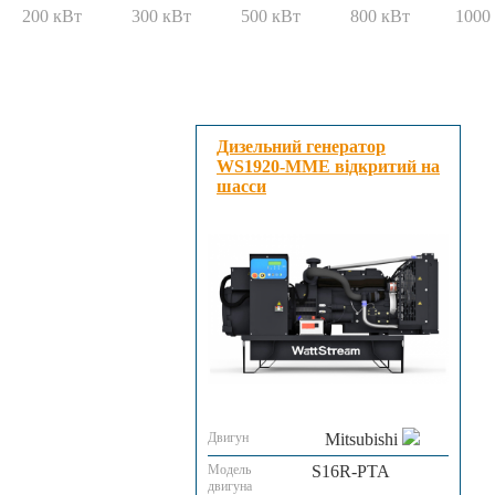
200 кВт
300 кВт
500 кВт
800 кВт
1000
Дизельний генератор
WS1920-MME відкритий на
шасси
Двигун
Mitsubishi
Модель
S16R-PTA
двигуна