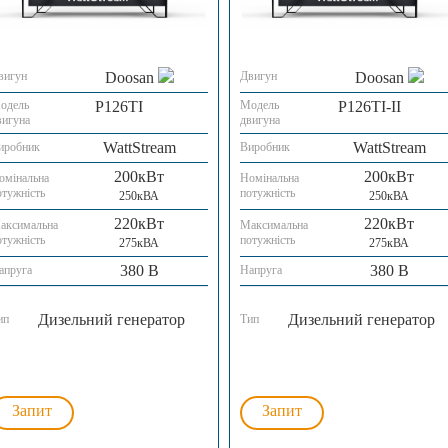
вигун
Doosan
Двигун
Doosan
одель
P126TI
Модель
P126TI-II
вигуна
двигуна
WattStream
WattStream
иробник
Виробник
200кВт
200кВт
омінальна
Номінальна
отужність
потужність
250кВА
250кВА
220кВт
220кВт
аксимальна
Максимальна
отужність
потужність
275кВА
275кВА
380 В
380 В
апруга
Напруга
Дизельний генератор
Дизельний генератор
ип
Тип
Запит
Запит