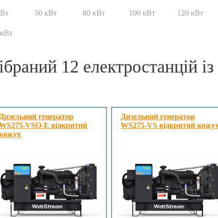
кВт
50 кВт
80 кВт
100 кВт
120 кВт
 кВт
ібраний
12
електростанцій із
Дизельний генератор
Дизельний генератор
WS275-VSO-E відкритий
WS275-VS відкритий кожу
кожух