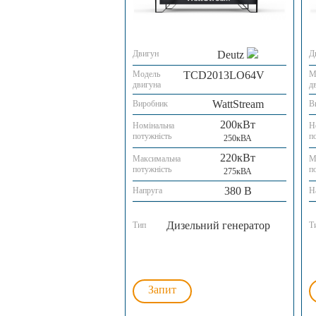
Двигун
Deutz
Д
Модель
TCD2013LO64V
М
двигуна
д
WattStream
Виробник
В
200кВт
Номінальна
Н
потужність
п
250кВА
220кВт
Максимальна
М
потужність
п
275кВА
380 В
Напруга
Н
Дизельний генератор
Тип
Т
Запит