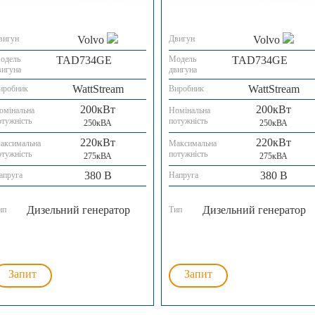
вигун
Volvo
Двигун
Volvo
одель
TAD734GE
Модель
TAD734GE
вигуна
двигуна
WattStream
WattStream
иробник
Виробник
200кВт
200кВт
омінальна
Номінальна
отужність
потужність
250кВА
250кВА
220кВт
220кВт
аксимальна
Максимальна
отужність
потужність
275кВА
275кВА
380 В
380 В
апруга
Напруга
Дизельний генератор
Дизельний генератор
ип
Тип
Запит
Запит