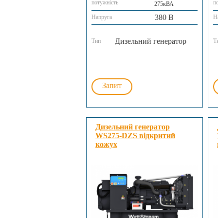
потужність
п
275кВА
380 В
Напруга
Н
Дизельний генератор
Тип
Т
Запит
Дизельний генератор
WS275-DZS відкритий
кожух