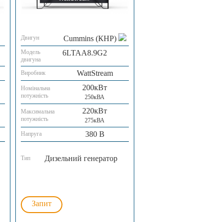
Двигун
Cummins (КНР)
Модель
6LTAA8.9G2
двигуна
WattStream
Виробник
200кВт
Номінальна
потужність
250кВА
220кВт
Максимальна
потужність
275кВА
380 В
Напруга
Дизельний генератор
Тип
Запит