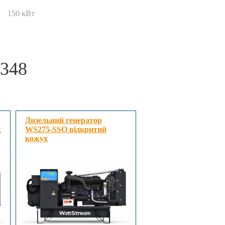
150 кВт
348
Дизельний генератор
х
WS275-SSO відкритий
кожух