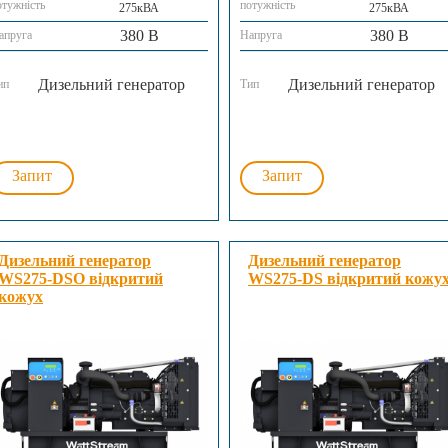
отужність
потужність
275кВА
275кВА
380 В
380 В
апруга
Напруга
Дизельний генератор
Дизельний генератор
ип
Тип
Запит
Запит
Дизельний генератор
Дизельний генератор
WS275-DSO відкритий
WS275-DS відкритий кожу
кожух