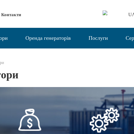
U
Контакти
тори
Оренда генераторів
Послуги
Сер
ори
тори