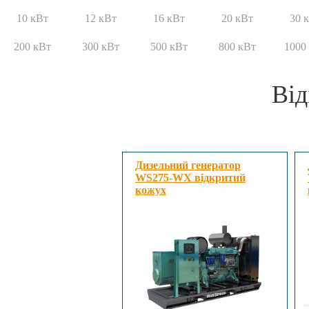
10 кВт
12 кВт
16 кВт
20 кВт
30 
200 кВт
300 кВт
500 кВт
800 кВт
1000
Від
Дизельний генератор
WS275-WX відкритий
кожух