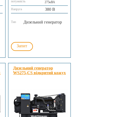
потужність
275кВА
380 В
Напруга
Дизельний генератор
Тип
Запит
Дизельний генератор
х
WS275-CS відкритий кожух