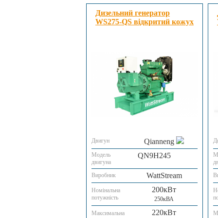
Дизельний генератор
WS275-QS відкритий кожух
Двигун
Qianneng
Д
Модель
QN9H245
М
двигуна
д
WattStream
Виробник
В
200кВт
Номінальна
Н
потужність
п
250кВА
220кВт
Максимальна
М