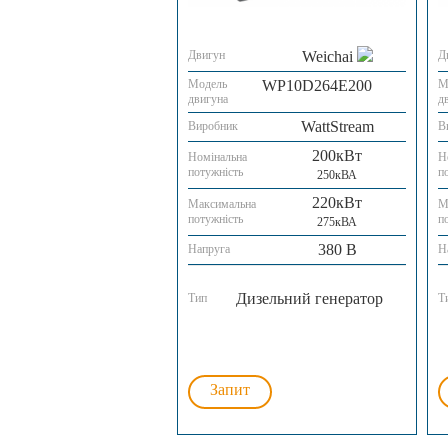
Двигун
Weichai
Д
Модель
WP10D264E200
М
двигуна
д
WattStream
Виробник
В
200кВт
Номінальна
Н
потужність
п
250кВА
220кВт
Максимальна
М
потужність
п
275кВА
380 В
Напруга
Н
Дизельний генератор
Тип
Т
Запит