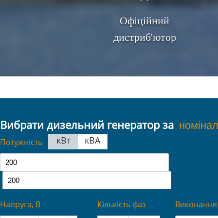
Офіційний
дистриб'ютор
Вибрати дизельний генератор за
кВт
кВА
Потужність
Напруга, В
Кількість фаз
Виконання