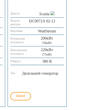
Двигун
Scania
Модель
DC0972A 02-12
двигуна
WattStream
Виробник
200кВт
Номінальна
потужність
250кВА
220кВт
Максимальна
потужність
275кВА
380 В
Напруга
Дизельний генератор
Тип
Запит