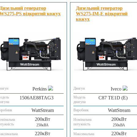
Дизельний генератор
Дизельний генератор
WS275-PS відкритий кожух
WS275-IM-E відкритий
кожух
вигун
Perkins
Двигун
Iveco
одель
1506AE88TAG3
Модель
C87 TE1D (E)
вигуна
двигуна
WattStream
WattStream
иробник
Виробник
200кВт
200кВт
омінальна
Номінальна
отужність
потужність
250кВА
250кВА
220кВт
220кВт
аксимальна
Максимальна