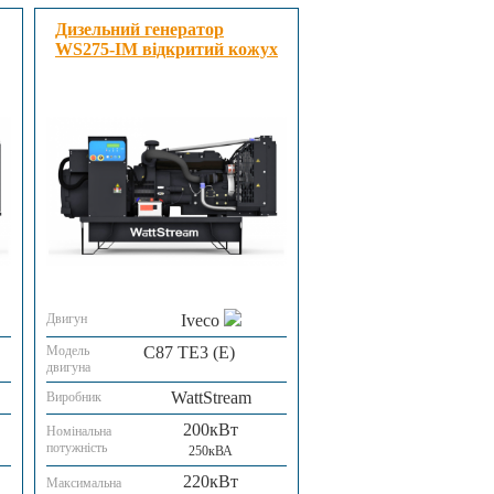
Дизельний генератор
WS275-IM відкритий кожух
Двигун
Iveco
Модель
C87 TE3 (E)
двигуна
WattStream
Виробник
200кВт
Номінальна
потужність
250кВА
220кВт
Максимальна