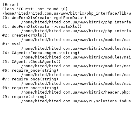
[Error] 

Class 'CGuest' not found (0)

/home/hited/hited.com.ua/www/bitrix/php_interface/lib/w
#0: WebFormXlsCreator->getFormData()

	/home/hited/hited.com.ua/www/bitrix/php_interface/lib/webformxlscreator.php:82

#1: WebFormXlsCreator->createXls()

	/home/hited/hited.com.ua/www/bitrix/php_interface/lib/functions.php:94

#2: createFormXls()

	/home/hited/hited.com.ua/www/bitrix/modules/main/classes/mysql/agent.php(162) : eval()'d code:1

#3: eval

	/home/hited/hited.com.ua/www/bitrix/modules/main/classes/mysql/agent.php:162

#4: CAgent::ExecuteAgents(string)

	/home/hited/hited.com.ua/www/bitrix/modules/main/classes/mysql/agent.php:40

#5: CAgent::CheckAgents()

	/home/hited/hited.com.ua/www/bitrix/modules/main/include.php:271

#6: require_once(string)

	/home/hited/hited.com.ua/www/bitrix/modules/main/include/prolog_before.php:14

#7: require_once(string)

	/home/hited/hited.com.ua/www/bitrix/modules/main/include/prolog.php:10

#8: require_once(string)

	/home/hited/hited.com.ua/www/bitrix/header.php:55

#9: require(string)
