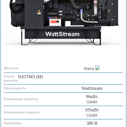
Двигатель
Iveco
Модель
N45TM3 (M)
двигателя
WattStream
Производитель
96кВт
Номинальная мощность
120кВА
105кВт
Максимальная мощность
132кВА
380 В
Напряжение