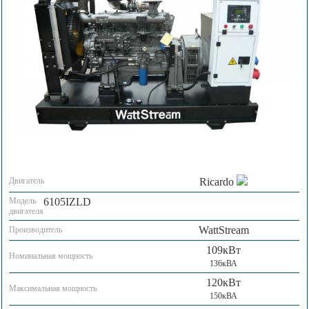
Двигатель
Ricardo
Модель
6105IZLD
двигателя
WattStream
Производитель
109кВт
Номинальная мощность
136кВА
120кВт
Максимальная мощность
150кВА