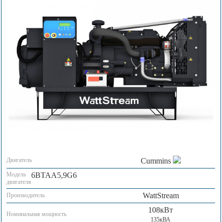
Двигатель
Cummins
Модель
6BTAA5,9G6
двигателя
WattStream
Производитель
108кВт
Номинальная мощность
135кВА