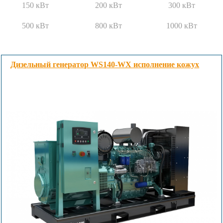
150 кВт
200 кВт
300 кВт
500 кВт
800 кВт
1000 кВт
Дизельный генератор WS140-WX исполнение кожух