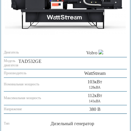
Двигатель
Volvo
Модель
TAD532GE
двигателя
WattStream
Производитель
103кВт
Номинальная мощность
128кВА
112кВт
Максимальная мощность
141кВА
380 В
Напряжение
Дизельный генератор
Тип