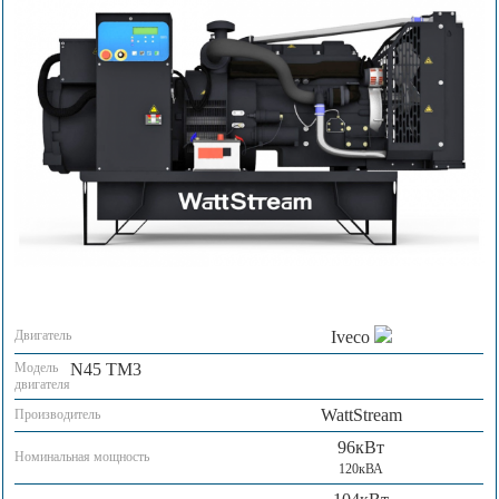
Двигатель
Iveco
Модель
N45 TM3
двигателя
WattStream
Производитель
96кВт
Номинальная мощность
120кВА