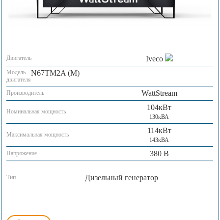
Двигатель
Iveco
Модель
N67TM2A (M)
двигателя
WattStream
Производитель
104кВт
Номинальная мощность
130кВА
114кВт
Максимальная мощность
143кВА
380 В
Напряжение
Дизельный генератор
Тип