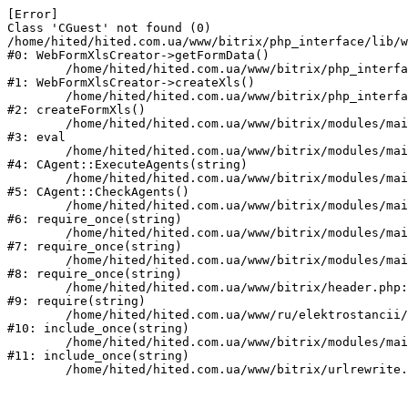
[Error] 

Class 'CGuest' not found (0)

/home/hited/hited.com.ua/www/bitrix/php_interface/lib/w
#0: WebFormXlsCreator->getFormData()

	/home/hited/hited.com.ua/www/bitrix/php_interface/lib/webformxlscreator.php:82

#1: WebFormXlsCreator->createXls()

	/home/hited/hited.com.ua/www/bitrix/php_interface/lib/functions.php:94

#2: createFormXls()

	/home/hited/hited.com.ua/www/bitrix/modules/main/classes/mysql/agent.php(162) : eval()'d code:1

#3: eval

	/home/hited/hited.com.ua/www/bitrix/modules/main/classes/mysql/agent.php:162

#4: CAgent::ExecuteAgents(string)

	/home/hited/hited.com.ua/www/bitrix/modules/main/classes/mysql/agent.php:40

#5: CAgent::CheckAgents()

	/home/hited/hited.com.ua/www/bitrix/modules/main/include.php:271

#6: require_once(string)

	/home/hited/hited.com.ua/www/bitrix/modules/main/include/prolog_before.php:14

#7: require_once(string)

	/home/hited/hited.com.ua/www/bitrix/modules/main/include/prolog.php:10

#8: require_once(string)

	/home/hited/hited.com.ua/www/bitrix/header.php:55

#9: require(string)

	/home/hited/hited.com.ua/www/ru/elektrostancii/dizelnye_generatory/power_page.php:1

#10: include_once(string)

	/home/hited/hited.com.ua/www/bitrix/modules/main/include/urlrewrite.php:159

#11: include_once(string)
