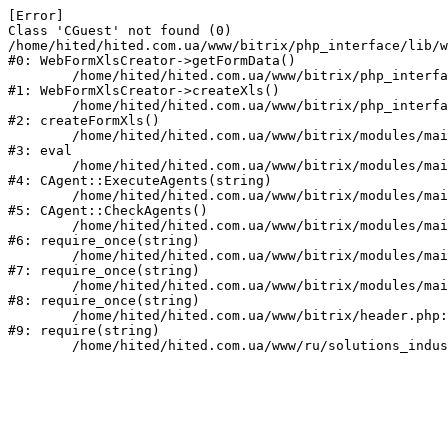
[Error] 

Class 'CGuest' not found (0)

/home/hited/hited.com.ua/www/bitrix/php_interface/lib/w
#0: WebFormXlsCreator->getFormData()

	/home/hited/hited.com.ua/www/bitrix/php_interface/lib/webformxlscreator.php:82

#1: WebFormXlsCreator->createXls()

	/home/hited/hited.com.ua/www/bitrix/php_interface/lib/functions.php:94

#2: createFormXls()

	/home/hited/hited.com.ua/www/bitrix/modules/main/classes/mysql/agent.php(162) : eval()'d code:1

#3: eval

	/home/hited/hited.com.ua/www/bitrix/modules/main/classes/mysql/agent.php:162

#4: CAgent::ExecuteAgents(string)

	/home/hited/hited.com.ua/www/bitrix/modules/main/classes/mysql/agent.php:40

#5: CAgent::CheckAgents()

	/home/hited/hited.com.ua/www/bitrix/modules/main/include.php:271

#6: require_once(string)

	/home/hited/hited.com.ua/www/bitrix/modules/main/include/prolog_before.php:14

#7: require_once(string)

	/home/hited/hited.com.ua/www/bitrix/modules/main/include/prolog.php:10

#8: require_once(string)

	/home/hited/hited.com.ua/www/bitrix/header.php:55

#9: require(string)
