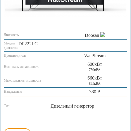
Двигатель
Doosan
Модель
DP222LC
двигателя
WattStream
Производитель
600кВт
Номинальная мощность
750кВА
660кВт
Максимальная мощность
825кВА
380 В
Напряжение
Дизельный генератор
Тип