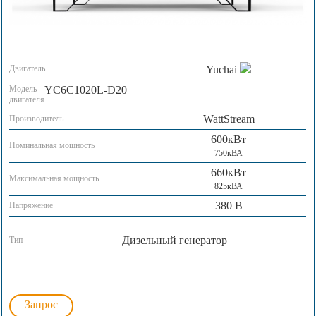
Двигатель
Yuchai
Модель
YC6C1020L-D20
двигателя
WattStream
Производитель
600кВт
Номинальная мощность
750кВА
660кВт
Максимальная мощность
825кВА
380 В
Напряжение
Дизельный генератор
Тип
Запрос