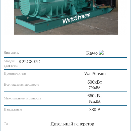
Двигатель
Kawo
Модель
K25G897D
двигателя
WattStream
Производитель
600кВт
Номинальная мощность
750кВА
660кВт
Максимальная мощность
825кВА
380 В
Напряжение
Дизельный генератор
Тип