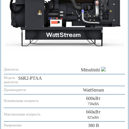
Двигатель
Mitsubishi
Модель
S6R2-PTAA
двигателя
WattStream
Производитель
600кВт
Номинальная мощность
750кВА
660кВт
Максимальная мощность
825кВА
380 В
Напряжение