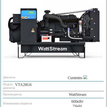
Двигатель
Cummins
Модель
VTA28G6
двигателя
WattStream
Производитель
600кВт
Номинальная мощность
750кВА