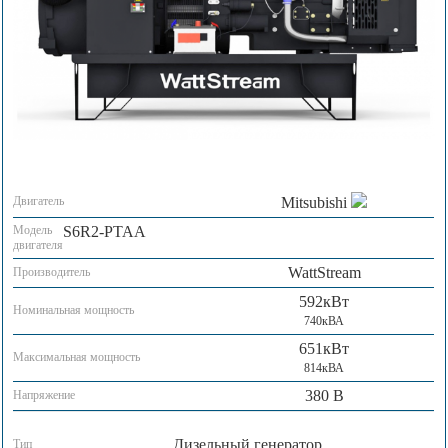
Двигатель
Mitsubishi
Модель
S6R2-PTAA
двигателя
WattStream
Производитель
592кВт
Номинальная мощность
740кВА
651кВт
Максимальная мощность
814кВА
380 В
Напряжение
Дизельный генератор
Тип