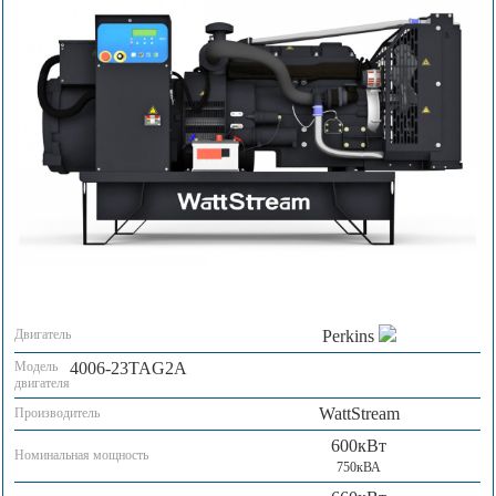
Двигатель
Perkins
Модель
4006-23TAG2A
двигателя
WattStream
Производитель
600кВт
Номинальная мощность
750кВА