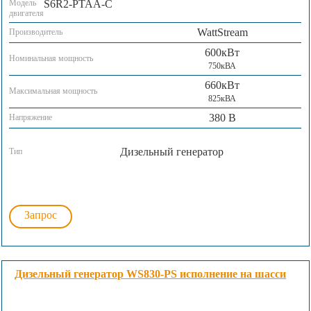
Модель
S6R2-PTAA-C
двигателя
WattStream
Производитель
600кВт
Номинальная мощность
750кВА
660кВт
Максимальная мощность
825кВА
380 В
Напряжение
Дизельный генератор
Тип
Запрос
Дизельный генератор WS830-PS исполнение на шасси